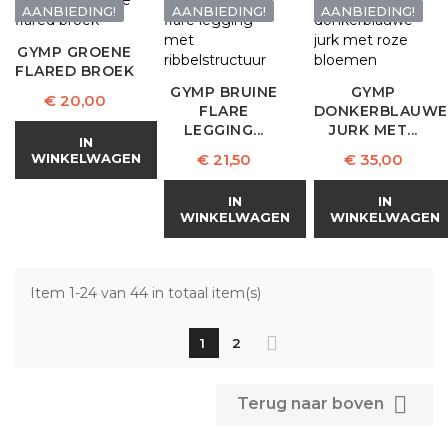
AANBIEDING!
AANBIEDING!
AANBIEDING!
GYMP GROENE
FLARED BROEK
GYMP BRUINE
GYMP
Prijs
€ 20,00
FLARE
DONKERBLAUWE
LEGGING...
JURK MET...
IN
Prijs
Prijs
WINKELWAGEN
€ 21,50
€ 35,00
IN
IN
WINKELWAGEN
WINKELWAGEN
Item 1-24 van 44 in totaal item(s)
1
2

Terug naar boven