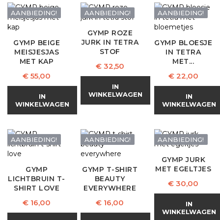
AANBIEDING!
AANBIEDING!
AANBIEDING!
GYMP ROZE
JURK IN TETRA
GYMP BEIGE
GYMP BLOESJE
STOF
MEISJESJAS
IN TETRA
MET KAP
MET...
Prijs
€ 32,50
Prijs
Prijs
€ 55,00
€ 22,00
IN
WINKELWAGEN
IN
IN
WINKELWAGEN
WINKELWAGEN
AANBIEDING!
AANBIEDING!
AANBIEDING!
GYMP JURK
MET EGELTJES
GYMP
GYMP T-SHIRT
LICHTBRUIN T-
BEAUTY
Prijs
€ 30,00
SHIRT LOVE
EVERYWHERE
Prijs
Prijs
€ 16,00
€ 16,00
IN
WINKELWAGEN