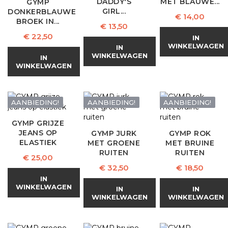
DADDY'S
MET BLAUWE...
GYMP
GIRL...
DONKERBLAUWE
Prijs
€ 14,00
BROEK IN...
Prijs
€ 13,50
Prijs
€ 22,50
IN
WINKELWAGEN
IN
WINKELWAGEN
IN
WINKELWAGEN
AANBIEDING!
AANBIEDING!
AANBIEDING!
GYMP GRIJZE
JEANS OP
GYMP JURK
GYMP ROK
ELASTIEK
MET GROENE
MET BRUINE
RUITEN
RUITEN
Prijs
€ 25,00
Prijs
Prijs
€ 32,50
€ 18,50
IN
WINKELWAGEN
IN
IN
WINKELWAGEN
WINKELWAGEN