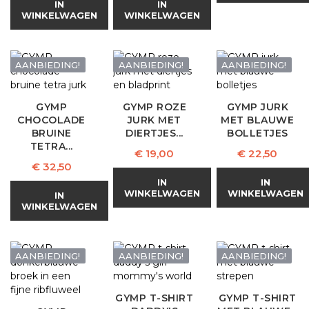
IN
IN
WINKELWAGEN
WINKELWAGEN
AANBIEDING!
AANBIEDING!
AANBIEDING!
GYMP
GYMP ROZE
GYMP JURK
CHOCOLADE
JURK MET
MET BLAUWE
BRUINE
DIERTJES...
BOLLETJES
TETRA...
Prijs
Prijs
€ 19,00
€ 22,50
Prijs
€ 32,50
IN
IN
WINKELWAGEN
WINKELWAGEN
IN
WINKELWAGEN
AANBIEDING!
AANBIEDING!
AANBIEDING!
GYMP T-SHIRT
GYMP T-SHIRT