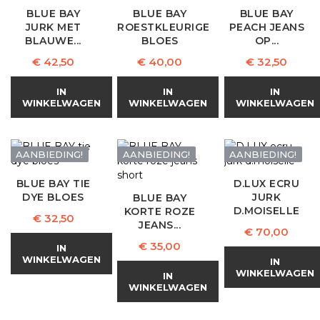
BLUE BAY
BLUE BAY
BLUE BAY
JURK MET
ROESTKLEURIGE
PEACH JEANS
BLAUWE...
BLOES
OP...
Prijs
Prijs
Prijs
€ 42,50
€ 40,00
€ 32,50
IN
IN
IN
WINKELWAGEN
WINKELWAGEN
WINKELWAGEN
AANBIEDING!
AANBIEDING!
AANBIEDING!
BLUE BAY TIE
D.LUX ECRU
DYE BLOES
JURK
BLUE BAY
D.MOISELLE
KORTE ROZE
Prijs
€ 32,50
JEANS...
Prijs
€ 70,00
Prijs
€ 35,00
IN
WINKELWAGEN
IN
WINKELWAGEN
IN
WINKELWAGEN